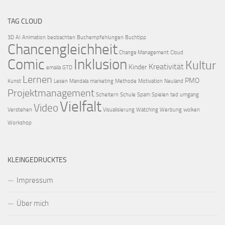
TAG CLOUD
3D
AI
Animation
beobachten
Buchempfehlungen
Buchtipp
Chancengleichheit
Change Management
Cloud
Comic
Inklusion
Kultur
Kreativität
Kinder
emaila
GTD
Lernen
PMO
Kunst
Lesen
Mandala
marketing
Methode
Motivation
Neuland
Projektmanagement
Scheitern
Schule
Spam
Spielen
ted
umgang
Vielfalt
Video
Verstehen
Visualisierung
Watching
Werbung
wolken
Workshop
KLEINGEDRUCKTES
Impressum
Über mich