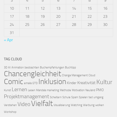
3
4
5
6
7
8
9
10
11
12
13
14
15
16
17
18
19
20
21
22
23
24
25
26
27
28
29
30
31
« Apr
TAG CLOUD
3D
AI
Animation
beobachten
Buchempfehlungen
Buchtipp
Chancengleichheit
Change Management
Cloud
Comic
Inklusion
Kultur
Kreativität
Kinder
emaila
GTD
Lernen
PMO
Kunst
Lesen
Mandala
marketing
Methode
Motivation
Neuland
Projektmanagement
Scheitern
Schule
Spam
Spielen
ted
umgang
Vielfalt
Video
Verstehen
Visualisierung
Watching
Werbung
wolken
Workshop