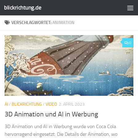
blickrichtung.de
Zum Inhalt springen
VERSCHLAGWORTET:
ANIMATION
0
AI
/
BLICKRICHTUNG
/
VIDEO
2. APRIL 2023
3D Animation und AI in Werbung
3D Animation und AI in Werbung wurde von Coca Cola
hervorragend eingesetzt. Die Details der Animation, wo