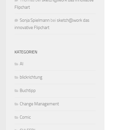
Thomas
bei
sketch@work das innovative
Flipchart
Sonja Spielmann
bei
sketch@work das
innovative Flipchart
KATEGORIEN
AI
blickrichtung
Buchtipp
Change Management
Comic