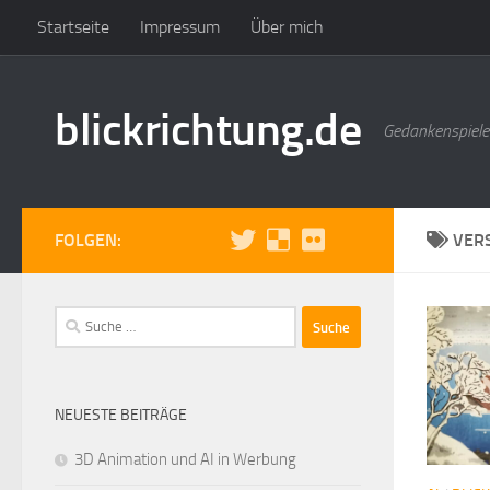
Startseite
Impressum
Über mich
Zum Inhalt springen
blickrichtung.de
Gedankenspiele
FOLGEN:
VER
Suche
nach:
NEUESTE BEITRÄGE
3D Animation und AI in Werbung