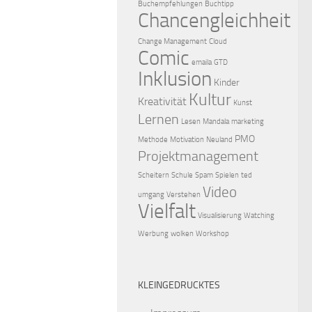
Buchempfehlungen
Buchtipp
Chancengleichheit
Change Management
Cloud
Comic
emaila
GTD
Inklusion
Kinder
Kultur
Kreativität
Kunst
Lernen
Lesen
Mandala
marketing
PMO
Methode
Motivation
Neuland
Projektmanagement
Scheitern
Schule
Spam
Spielen
ted
Video
umgang
Verstehen
Vielfalt
Visualisierung
Watching
Werbung
wolken
Workshop
KLEINGEDRUCKTES