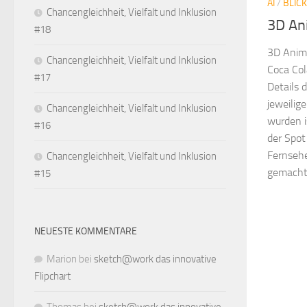
AI
/
BLIC
Chancengleichheit, Vielfalt und Inklusion
3D An
#18
3D Anim
Chancengleichheit, Vielfalt und Inklusion
Coca Col
#17
Details 
jeweili
Chancengleichheit, Vielfalt und Inklusion
wurden i
#16
der Spot
Fernsehe
Chancengleichheit, Vielfalt und Inklusion
gemach
#15
NEUESTE KOMMENTARE
Marion
bei
sketch@work das innovative
Flipchart