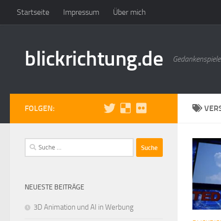
Startseite
Impressum
Über mich
Zum Inhalt springen
blickrichtung.de
Gedankenspiele
FOLGEN:
VER
Suche
nach:
NEUESTE BEITRÄGE
3D Animation und AI in Werbung