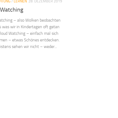
CHTUNG
/
LERNEN
28. DEZEMBER 2019
 Watching
atching – also Wolken beobachten
s was wir in Kindertagen oft getan
loud Watching – einfach mal sich
hmen – etwas Schönes entdecken.
stens sehen wir nicht – weder...