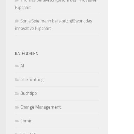
Thomas
bei
sketch@work das innovative
Flipchart
Sonja Spielmann
bei
sketch@work das
innovative Flipchart
KATEGORIEN
AI
blickrichtung
Buchtipp
Change Management
Comic