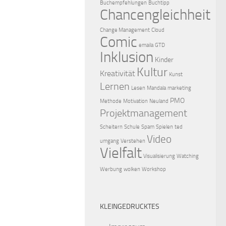
Buchempfehlungen
Buchtipp
Chancengleichheit
Change Management
Cloud
Comic
emaila
GTD
Inklusion
Kinder
Kultur
Kreativität
Kunst
Lernen
Lesen
Mandala
marketing
PMO
Methode
Motivation
Neuland
Projektmanagement
Scheitern
Schule
Spam
Spielen
ted
Video
umgang
Verstehen
Vielfalt
Visualisierung
Watching
Werbung
wolken
Workshop
KLEINGEDRUCKTES