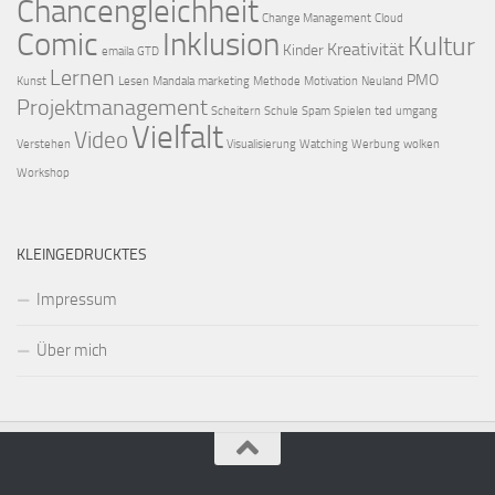
Chancengleichheit
Change Management
Cloud
Comic
Inklusion
Kultur
Kreativität
Kinder
emaila
GTD
Lernen
PMO
Kunst
Lesen
Mandala
marketing
Methode
Motivation
Neuland
Projektmanagement
Scheitern
Schule
Spam
Spielen
ted
umgang
Vielfalt
Video
Verstehen
Visualisierung
Watching
Werbung
wolken
Workshop
KLEINGEDRUCKTES
Impressum
Über mich