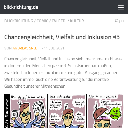
blickrichtung.de
Zum Inhalt springen
BLICKRICHTUNG
/
COMIC
/
CVI EEDI
/
KULTUR
0
Chancengleichheit, Vielfalt und Inklusion #5
VON
ANDREAS SPLETT
·
11. JULI 2021
Chancengleichheit, Vielfalt und Inklusion sieht manchmal nicht was
im Inneren den Menschen passiert. Selbstsicher nach außen,
zweifelnd im Innern ist nicht immer ein guter Ausgang garantiert.
Wir haben immer auch eine Verantwortung für die mentale
Gesundheit unserer Mitmenschen.