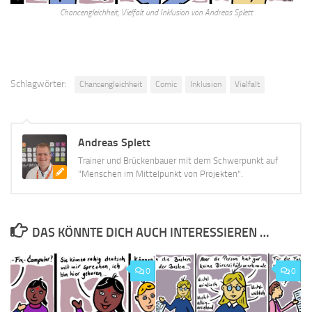
Chancengleichheit, Vielfalt und Inklusion von Andreas Splett
Schlagwörter:
Chancengleichheit
Comic
Inklusion
Vielfalt
Andreas Splett
Trainer und Brückenbauer mit dem Schwerpunkt auf
"Menschen im Mittelpunkt von Projekten".
DAS KÖNNTE DICH AUCH INTERESSIEREN …
0
0