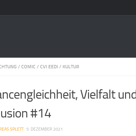
ICHTUNG
/
COMIC
/
CVI EEDI
/
KULTUR
ncengleichheit, Vielfalt un
lusion #14
REAS SPLETT
·
5. DEZEMBER 2021