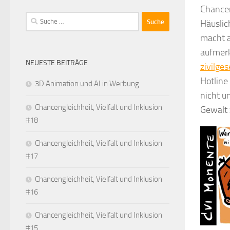
Chancen
Suche
Häuslic
nach:
macht a
aufmerk
NEUESTE BEITRÄGE
zivilge
Hotline
3D Animation und AI in Werbung
nicht u
Chancengleichheit, Vielfalt und Inklusion
Gewalt 
#18
Chancengleichheit, Vielfalt und Inklusion
#17
Chancengleichheit, Vielfalt und Inklusion
#16
Chancengleichheit, Vielfalt und Inklusion
#15