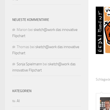
NEUESTE KOMMENTARE
Marion
bei
sketch@work das innovative
Flipchart
Thomas
bei
sketch@work das innovative
Flipchart
Sonja Spielmann
bei
sketch@work das
innovative Flipchart
Schlagwör
KATEGORIEN
AI