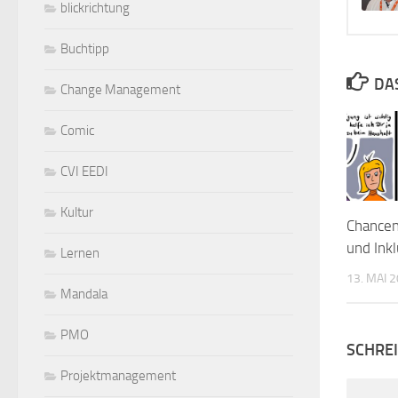
blickrichtung
Buchtipp
DA
Change Management
Comic
CVI EEDI
Kultur
Chanceng
und Ink
Lernen
13. MAI 
Mandala
PMO
SCHRE
Projektmanagement