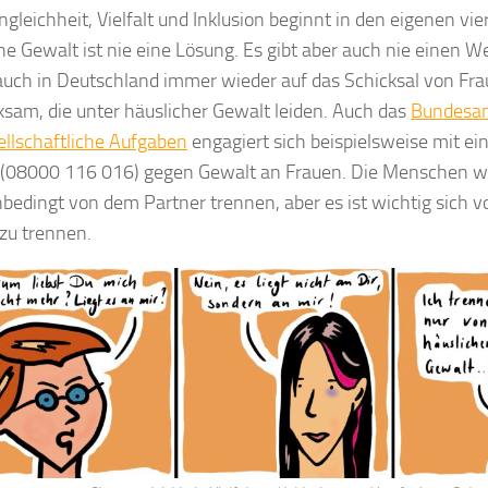
gleichheit, Vielfalt und Inklusion beginnt in den eigenen vi
he Gewalt ist nie eine Lösung. Es gibt aber auch nie einen W
uch in Deutschland immer wieder auf das Schicksal von F
sam, die unter häuslicher Gewalt leiden. Auch das
Bundesam
sellschaftliche Aufgaben
engagiert sich beispielsweise mit ei
 (08000 116 016) gegen Gewalt an Frauen. Die Menschen wo
nbedingt von dem Partner trennen, aber es ist wichtig sich v
zu trennen.