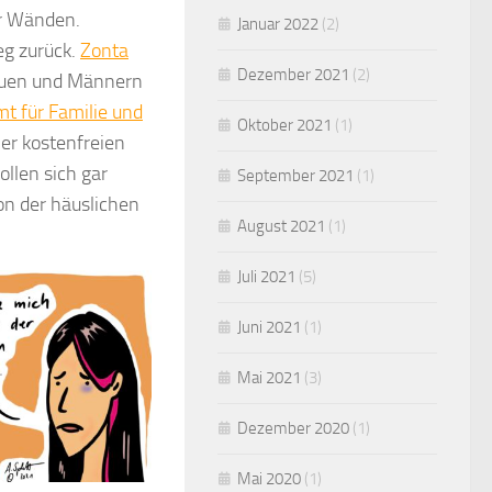
er Wänden.
Januar 2022
(2)
eg zurück.
Zonta
Dezember 2021
(2)
rauen und Männern
t für Familie und
Oktober 2021
(1)
ner kostenfreien
llen sich gar
September 2021
(1)
on der häuslichen
August 2021
(1)
Juli 2021
(5)
Juni 2021
(1)
Mai 2021
(3)
Dezember 2020
(1)
Mai 2020
(1)