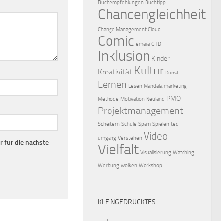
Buchempfehlungen
Buchtipp
Chancengleichheit
Change Management
Cloud
Comic
emaila
GTD
Inklusion
Kinder
Kultur
Kreativität
Kunst
Lernen
Lesen
Mandala
marketing
PMO
Methode
Motivation
Neuland
Projektmanagement
Scheitern
Schule
Spam
Spielen
ted
Video
umgang
Verstehen
 für die nächste
Vielfalt
Visualisierung
Watching
Werbung
wolken
Workshop
KLEINGEDRUCKTES