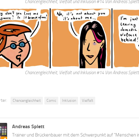
Chancengleichheit, Vielfalt und Inklusion #14 Von Andreas Splett
Chancengleichheit, Vielfalt und Inklusion #14 Von Andreas Splett
ter:
Chancengleichheit
Comic
Inklusion
Vielfalt
Andreas Splett
Trainer und Brückenbauer mit dem Schwerpunkt auf "Menschen i