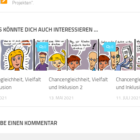
Projekten".
S KÖNNTE DICH AUCH INTERESSIEREN …
0
0
leichheit, Vielfalt
Chancengleichheit, Vielfalt
Chancenglei
lusion
und Inklusion 2
und Inklus
2021
13. MAI 2021
11. JULI 202
IBE EINEN KOMMENTAR