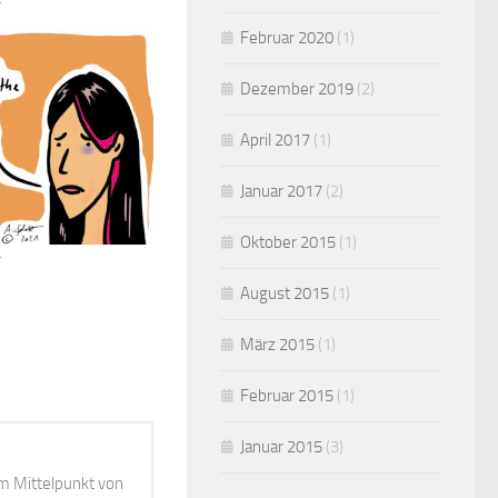
Februar 2020
(1)
Dezember 2019
(2)
April 2017
(1)
Januar 2017
(2)
Oktober 2015
(1)
August 2015
(1)
März 2015
(1)
Februar 2015
(1)
Januar 2015
(3)
m Mittelpunkt von