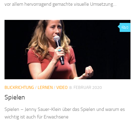
vor allem hervorragend gemachte visuelle Umsetzung…
0
BLICKRICHTUNG
/
LERNEN
/
VIDEO
8. FEBRUAR 2020
Spielen
Spielen – Jenny Sauer-Klein über das Spielen und warum es
wichtig ist auch für Erwachsene