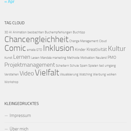
« Apr
TAG CLOUD
3D
AI
Animation
beobachten
Buchempfehlungen
Buchtipp
Chancengleichheit
Change Management
Cloud
Comic
Inklusion
Kultur
Kreativität
Kinder
emaila
GTD
Lernen
PMO
Kunst
Lesen
Mandala
marketing
Methode
Motivation
Neuland
Projektmanagement
Scheitern
Schule
Spam
Spielen
ted
umgang
Vielfalt
Video
Verstehen
Visualisierung
Watching
Werbung
wolken
Workshop
KLEINGEDRUCKTES
Impressum
Über mich