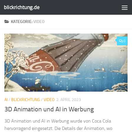
blickrichtung.de
Zum Inhalt springen
KATEGORIE:
VIDEO
0
AI
/
BLICKRICHTUNG
/
VIDEO
2. APRIL 2023
3D Animation und AI in Werbung
3D Animation und AI in Werbung wurde von Coca Cola
hervorragend eingesetzt. Die Details der Animation, wo