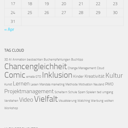
17
18
19
20
21
22
23
24
25
26
27
28
29
30
31
« Apr
TAG CLOUD
3D
AI
Animation
beobachten
Buchempfehlungen
Buchtipp
Chancengleichheit
Change Management
Cloud
Comic
Inklusion
Kultur
Kreativität
Kinder
emaila
GTD
Lernen
PMO
Kunst
Lesen
Mandala
marketing
Methode
Motivation
Neuland
Projektmanagement
Scheitern
Schule
Spam
Spielen
ted
umgang
Vielfalt
Video
Verstehen
Visualisierung
Watching
Werbung
wolken
Workshop