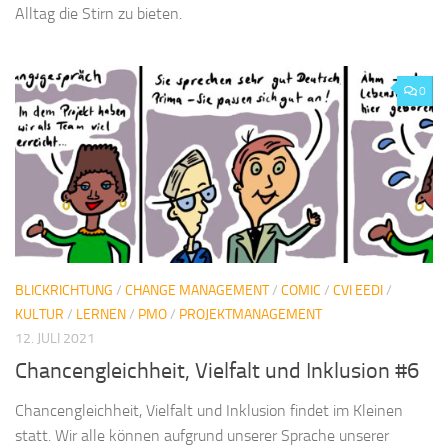
Alltag die Stirn zu bieten.
0
BLICKRICHTUNG
/
CHANGE MANAGEMENT
/
COMIC
/
CVI EEDI
/
KULTUR
/
LERNEN
/
PMO
/
PROJEKTMANAGEMENT
12. JULI 2021
Chancengleichheit, Vielfalt und Inklusion #6
Chancengleichheit, Vielfalt und Inklusion findet im Kleinen
statt. Wir alle können aufgrund unserer Sprache unserer