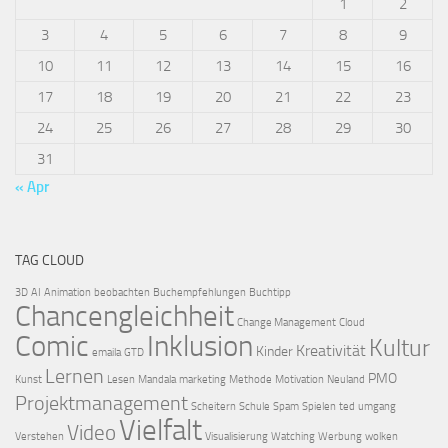
1
2
3
4
5
6
7
8
9
10
11
12
13
14
15
16
17
18
19
20
21
22
23
24
25
26
27
28
29
30
31
« Apr
TAG CLOUD
3D
AI
Animation
beobachten
Buchempfehlungen
Buchtipp
Chancengleichheit
Change Management
Cloud
Comic
Inklusion
Kultur
Kreativität
Kinder
emaila
GTD
Lernen
PMO
Kunst
Lesen
Mandala
marketing
Methode
Motivation
Neuland
Projektmanagement
Scheitern
Schule
Spam
Spielen
ted
umgang
Vielfalt
Video
Verstehen
Visualisierung
Watching
Werbung
wolken