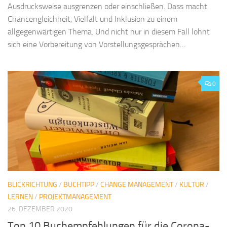
Ausdrucksweise ausgrenzen oder einschließen. Dass macht
Chancengleichheit, Vielfalt und Inklusion zu einem
allgegenwärtigen Thema. Und nicht nur in diesem Fall lohnt
sich eine Vorbereitung von Vorstellungsgesprächen…
0
BLICKRICHTUNG
/
BUCHTIPP
/
CHANGE MANAGEMENT
/
KULTUR
/
LERNEN
/
PROJEKTMANAGEMENT
26. DEZEMBER 2020
Top 10 Buchempfehlungen für die Corona-