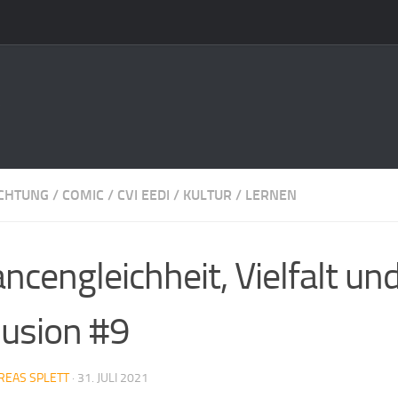
ICHTUNG
/
COMIC
/
CVI EEDI
/
KULTUR
/
LERNEN
ncengleichheit, Vielfalt un
lusion #9
REAS SPLETT
·
31. JULI 2021