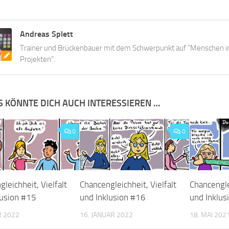
Andreas Splett
Trainer und Brückenbauer mit dem Schwerpunkt auf "Menschen i
Projekten".
S KÖNNTE DICH AUCH INTERESSIEREN …
0
0
leichheit, Vielfalt
Chancengleichheit, Vielfalt
Chancenglei
lusion #15
und Inklusion #16
und Inklus
R 2022
16. JANUAR 2022
18. MAI 202