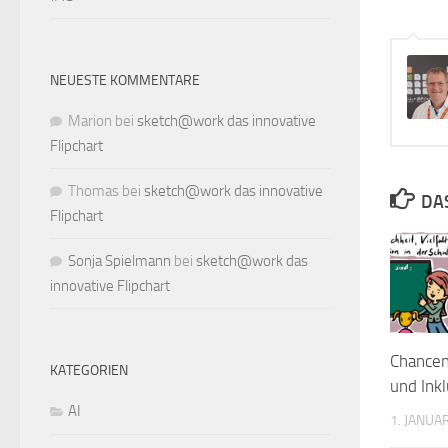
NEUESTE KOMMENTARE
Marion
bei
sketch@work das innovative
Flipchart
Thomas
bei
sketch@work das innovative
DA
Flipchart
Sonja Spielmann
bei
sketch@work das
innovative Flipchart
Chanceng
KATEGORIEN
und Ink
AI
1. JANUA