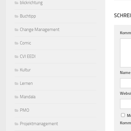
blickrichtung
SCHRE
Buchtipp
Change Management
Komm
Comic
CVI EEDI
Kultur
Nam
Lernen
Websi
Mandala
PMO
Me
Komme
Projektmanagement