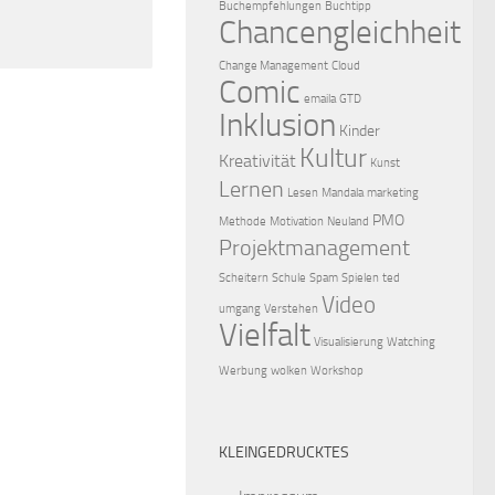
Buchempfehlungen
Buchtipp
Chancengleichheit
Change Management
Cloud
Comic
emaila
GTD
Inklusion
Kinder
Kultur
Kreativität
Kunst
Lernen
Lesen
Mandala
marketing
PMO
Methode
Motivation
Neuland
Projektmanagement
Scheitern
Schule
Spam
Spielen
ted
Video
umgang
Verstehen
Vielfalt
Visualisierung
Watching
Werbung
wolken
Workshop
KLEINGEDRUCKTES