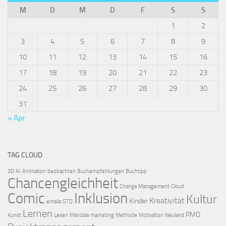
M
D
M
D
F
S
S
1
2
3
4
5
6
7
8
9
10
11
12
13
14
15
16
17
18
19
20
21
22
23
24
25
26
27
28
29
30
31
« Apr
TAG CLOUD
3D
AI
Animation
beobachten
Buchempfehlungen
Buchtipp
Chancengleichheit
Change Management
Cloud
Comic
Inklusion
Kultur
Kreativität
Kinder
emaila
GTD
Lernen
PMO
Kunst
Lesen
Mandala
marketing
Methode
Motivation
Neuland