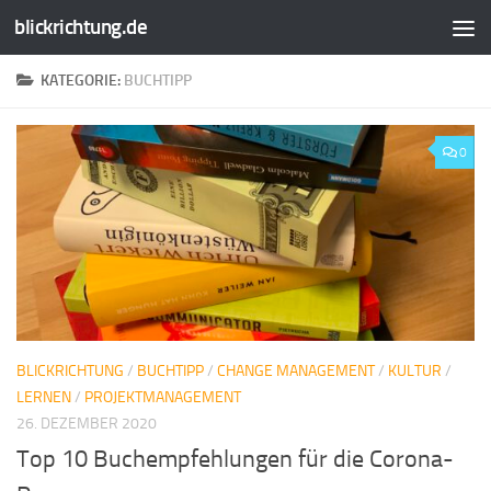
blickrichtung.de
Zum Inhalt springen
KATEGORIE:
BUCHTIPP
0
BLICKRICHTUNG
/
BUCHTIPP
/
CHANGE MANAGEMENT
/
KULTUR
/
LERNEN
/
PROJEKTMANAGEMENT
26. DEZEMBER 2020
Top 10 Buchempfehlungen für die Corona-