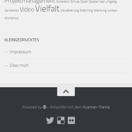
Projektmanagement
Scheitern
Schule
Spam
Spielen
ted
umgang
Vielfalt
Video
Verstehen
Visualisierung
Watching
Werbung
wolken
Workshop
KLEINGEDRUCKTES
Impressum
Über mich
Powered by
- Entworfen mit dem
Hueman-Theme